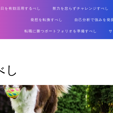
休日を有効活用するべし
努力を怠らずチャレンジすべし
発想を転換すべし
自己分析で強みを発
転職に勝つポートフォリオを準備すべし
サ
べし