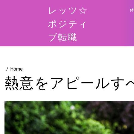
Skip
レッツ☆
to
content
ポジティ
ブ転職
Home
熱意をアピールす