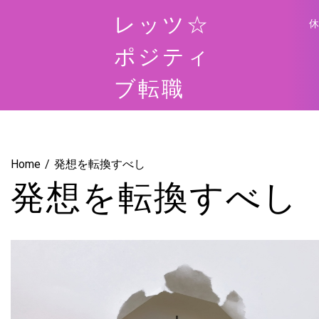
Skip
レッツ☆
to
content
ポジティ
ブ転職
Home
発想を転換すべし
発想を転換すべし