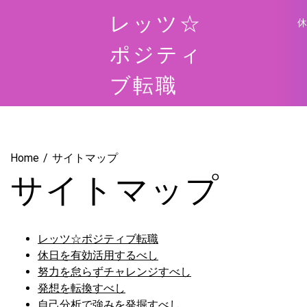
Skip
レッツ☆
to
content
ポジティ
ブ転職
Home
サイトマップ
サイトマップ
レッツ☆ポジティブ転職
休日を有効活用するべし
努力を怠らずチャレンジすべし
発想を転換すべし
自己分析で強みを発掘すべし